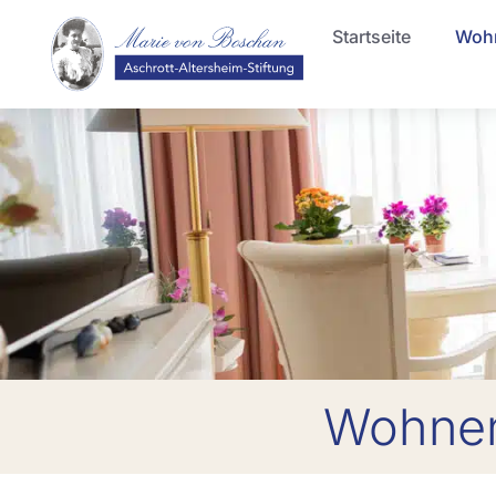
Inhalt
Direkt
Startseite
Woh
zum
Menü
Direkt
zum
Footer
Wohnen